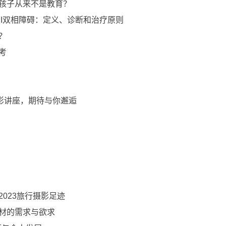
殴打孩子从来不是教育？
8/Z7II双相障碍：定义、诊断和治疗原则
看？
思考
海摄影讲座，期待与你邂逅
的2023旅行摄影足迹
影器材的需求与欲求