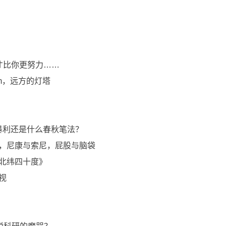
天才比你更努力……
sim，远方的灯塔
是药厂暴利还是什么春秋笔法？
自费，尼康与索尼，屁股与脑袋
生《北纬四十度》
珍视