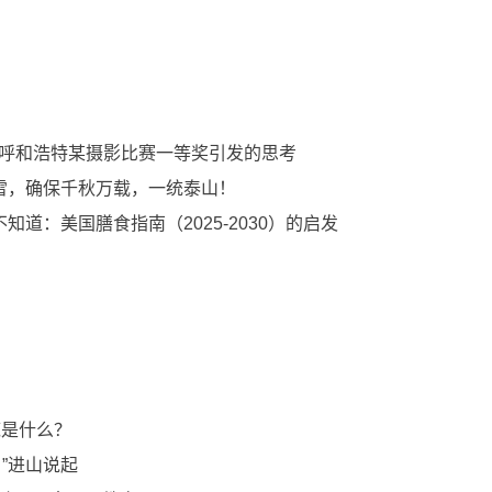
获呼和浩特某摄影比赛一等奖引发的思考
雷，确保千秋万载，一统泰山！
道：美国膳食指南（2025-2030）的启发
到底是什么？
自”进山说起