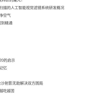
脱科研的魔咒？
视网膜扫描的人工智能视觉滤镜系统研发概况
纯净空气
入门到精通
020的启示
生记忆
0块？含沙射影无助解决双方困局
会越吃越苦