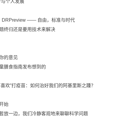
、旅行与个人发展
！DRPreview —— 自由，标准与时代
的问题终归还是要用技术来解决
听你的意见
龄儿童膳食指南发布想到的
么“不喜欢”打疫苗：如何治好我们的阿基里斯之踵？
惧开始
骚操作暂放一边，我们冷静客观地来聊聊科学问题